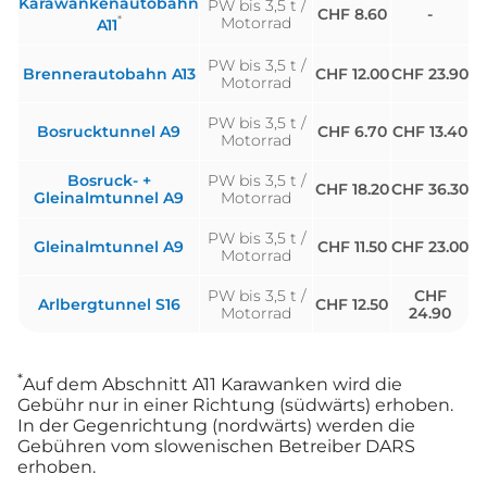
Karawankenautobahn
PW bis 3,5 t /
CHF 8.60
-
*
Motorrad
A11
PW bis 3,5 t /
Brennerautobahn A13
CHF 12.00
CHF 23.90
Motorrad
PW bis 3,5 t /
Bosrucktunnel A9
CHF 6.70
CHF 13.40
Motorrad
Bosruck- +
PW bis 3,5 t /
CHF 18.20
CHF 36.30
Gleinalmtunnel A9
Motorrad
PW bis 3,5 t /
Gleinalmtunnel A9
CHF 11.50
CHF 23.00
Motorrad
PW bis 3,5 t /
CHF
Arlbergtunnel S16
CHF 12.50
Motorrad
24.90
*
Auf dem Abschnitt A11 Karawanken wird die
Gebühr nur in einer Richtung (südwärts) erhoben.
In der Gegenrichtung (nordwärts) werden die
Gebühren vom slowenischen Betreiber DARS
erhoben.