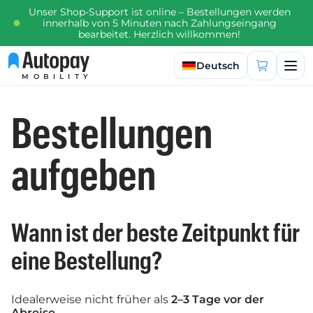
Unser Shop-Support ist online – Bestellungen werden
innerhalb von 5 Minuten nach Zahlungseingang
bearbeitet. Herzlich willkommen!
Sprache auswählen
Deutsch
MOBILITY
Bestellungen
aufgeben
Wann ist der beste Zeitpunkt für
eine Bestellung?
Idealerweise nicht früher als
2–3 Tage vor der
Abreise
.