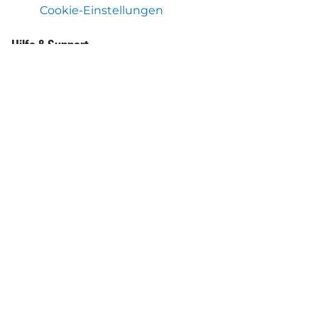
Cookie-Einstellungen
Hilfe & Support
Hilfe-Center
Was wir noch machen
Flex Toll Service Österreich
Mobile Autopay-App
Über uns
Über Autopay Mobility
App herunterladen
Laden Sie die App herunter und