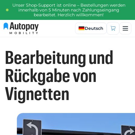
Unser Shop-Support ist online – Bestellungen werden
innerhalb von 5 Minuten nach Zahlungseingang
bearbeitet. Herzlich willkommen!
Sprache auswählen
Deutsch
MOBILITY
Bearbeitung und
Rückgabe von
Vignetten