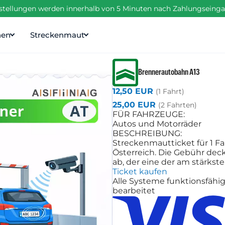
estellungen werden innerhalb von 5 Minuten nach Zahlungseinga
nen
Streckenmaut
Brennerautobahn A13
12,50 EUR
(1 Fahrt)
25,00 EUR
(2 Fahrten)
FÜR FAHRZEUGE:
Autos und Motorräder
BESCHREIBUNG:
Streckenmautticket für 1 Fa
Österreich. Die Gebühr de
ab, der eine der am stärkst
Ticket kaufen
Alle Systeme funktionsfähi
bearbeitet