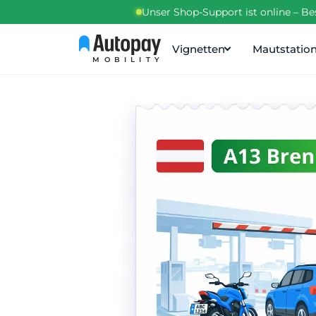
Unser Shop-Support ist online – B
Vignetten
Mautstatio
MOBILITY