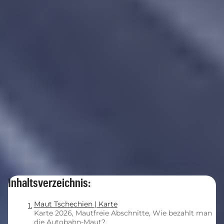
Inhaltsverzeichnis:
Maut Tschechien | Karte
Karte 2026, Mautfreie Abschnitte, Wie bezahlt man
die Autobahn-Maut?