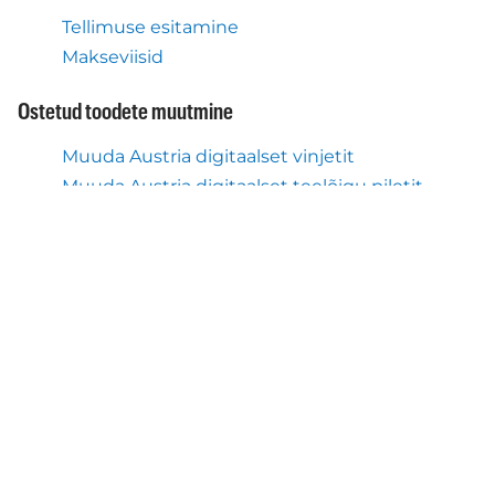
Tellimuse esitamine
Makseviisid
Ostetud toodete muutmine
Muuda Austria digitaalset vinjetit
Muuda Austria digitaalset teelõigu piletit
Ostetud toodete tühistamine
Tagasta Austria digitaalne vinjett
Tagasta Austria digitaalne teelõigu pilet
Dokumendid
Privaatsuspoliitika
Kasutustingimused - Autopay Mobility