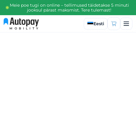
Meie poe tugi on online – tellimused täidetakse 5 minuti
jooksul pärast maksmist. Tere tulemast!
Valige keel
Eesti
MOBILITY