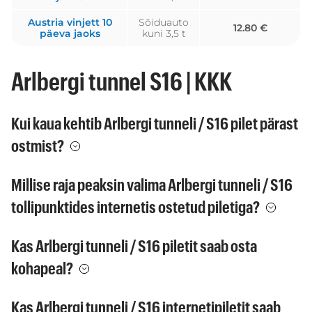
Austria vinjett 10
Sõiduauto
12.80 €
päeva jaoks
kuni 3,5 t
Arlbergi tunnel S16 | KKK
Kui kaua kehtib Arlbergi tunneli / S16 pilet pärast
ostmist?
Millise raja peaksin valima Arlbergi tunneli / S16
tollipunktides internetis ostetud piletiga?
Kas Arlbergi tunneli / S16 piletit saab osta
kohapeal?
Kas Arlbergi tunneli / S16 internetipiletit saab