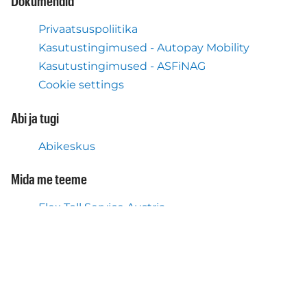
Dokumendid
Privaatsuspoliitika
Kasutustingimused - Autopay Mobility
Kasutustingimused - ASFiNAG
Cookie settings
Abi ja tugi
Abikeskus
Mida me teeme
Flex Toll Service Austria
Autopay mobiilirakendus
Meist
Autopay Mobility kohta