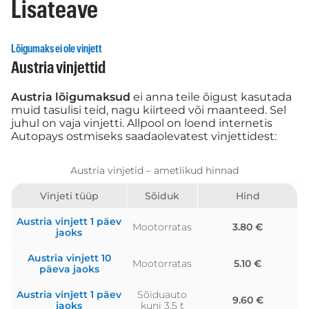
Lisateave
Lõigumaks ei ole vinjett
Austria vinjettid
Austria lõigumaksud
ei anna teile õigust kasutada
muid tasulisi teid, nagu kiirteed või maanteed. Sel
juhul on vaja vinjetti. Allpool on loend internetis
Autopays ostmiseks saadaolevatest vinjettidest:
Austria vinjetid – ametlikud hinnad
Vinjeti tüüp
Sõiduk
Hind
Austria vinjett 1 päev
Mootorratas
3.80 €
jaoks
Austria vinjett 10
Mootorratas
5.10 €
päeva jaoks
Austria vinjett 1 päev
Sõiduauto
9.60 €
jaoks
kuni 3,5 t