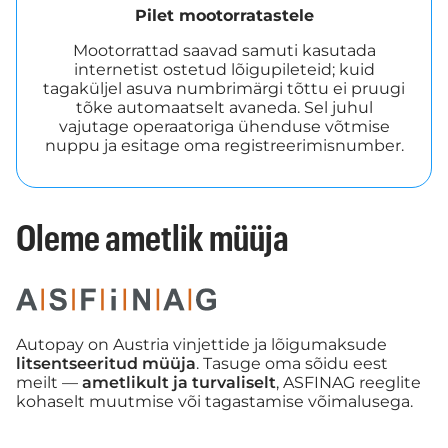
Pilet mootorratastele
Mootorrattad saavad samuti kasutada
internetist ostetud lõigupileteid; kuid
tagaküljel asuva numbrimärgi tõttu ei pruugi
tõke automaatselt avaneda. Sel juhul
vajutage operaatoriga ühenduse võtmise
nuppu ja esitage oma registreerimisnumber.
Oleme ametlik müüja
Autopay on Austria vinjettide ja lõigumaksude
litsentseeritud müüja
. Tasuge oma sõidu eest
meilt —
ametlikult ja turvaliselt
, ASFINAG reeglite
kohaselt muutmise või tagastamise võimalusega.