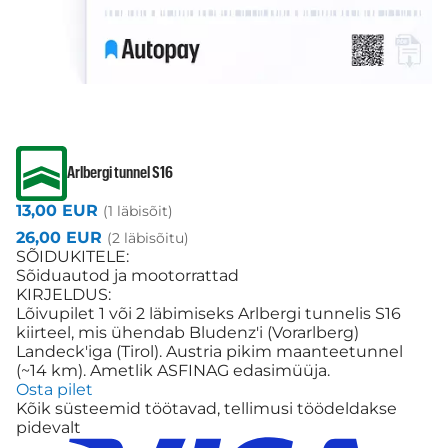
Arlbergi tunnel S16
13,00 EUR
(1 läbisõit)
26,00 EUR
(2 läbisõitu)
SÕIDUKITELE:
Sõiduautod ja mootorrattad
KIRJELDUS:
Lõivupilet 1 või 2 läbimiseks Arlbergi tunnelis S16
kiirteel, mis ühendab Bludenz'i (Vorarlberg)
Landeck'iga (Tirol). Austria pikim maanteetunnel
(~14 km). Ametlik ASFINAG edasimüüja.
Osta pilet
Kõik süsteemid töötavad, tellimusi töödeldakse
pidevalt