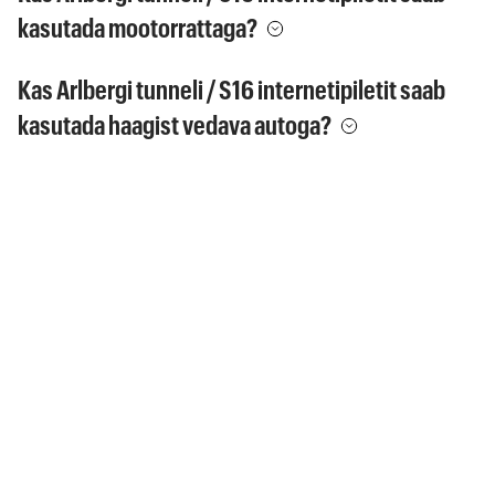
kasutada mootorrattaga?
Kas Arlbergi tunneli / S16 internetipiletit saab
kasutada haagist vedava autoga?