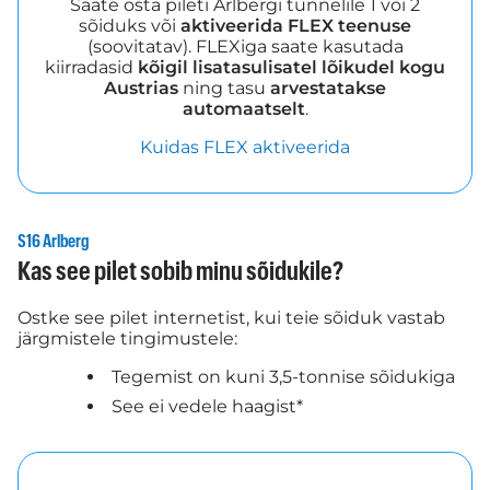
Saate osta pileti Arlbergi tunnelile 1 või 2
sõiduks või
aktiveerida FLEX teenuse
(soovitatav). FLEXiga saate kasutada
kiirradasid
kõigil lisatasulisatel lõikudel kogu
Austrias
ning tasu
arvestatakse
automaatselt
.
Kuidas FLEX aktiveerida
S16 Arlberg
Kas see pilet sobib minu sõidukile?
Ostke see pilet internetist, kui teie sõiduk vastab
järgmistele tingimustele:
Tegemist on kuni 3,5-tonnise sõidukiga
See ei vedele haagist*