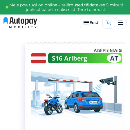
Meie poe tugi on online – tellimused täidetakse 5 minuti
jooksul pärast maksmist. Tere tulemast!
Valige keel
Eesti
MOBILITY