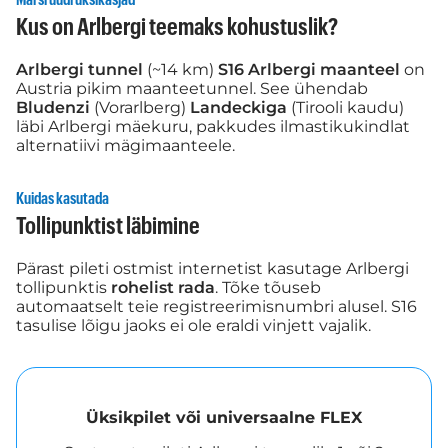
Kus on Arlbergi teemaks kohustuslik?
Arlbergi tunnel
(~14 km)
S16 Arlbergi maanteel
on
Austria pikim maanteetunnel. See ühendab
Bludenzi
(Vorarlberg)
Landeckiga
(Tirooli kaudu)
läbi Arlbergi mäekuru, pakkudes ilmastikukindlat
alternatiivi mägimaanteele.
Kuidas kasutada
Tollipunktist läbimine
Pärast pileti ostmist internetist kasutage Arlbergi
tollipunktis
rohelist rada
. Tõke tõuseb
automaatselt teie registreerimisnumbri alusel. S16
tasulise lõigu jaoks ei ole eraldi vinjett vajalik.
Üksikpilet või universaalne FLEX