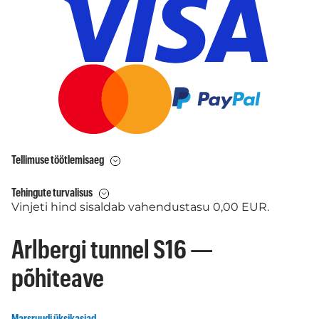
Tellimuse töötlemisaeg
Tehingute turvalisus
Vinjeti hind sisaldab vahendustasu 0,00 EUR.
Arlbergi tunnel S16 —
põhiteave
Marsruudi üksikasjad