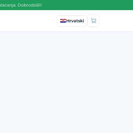
laćanja. Dobrodošli!
Odaberite jezik
Hrvatski