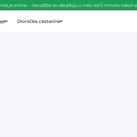
ine je online – narudžbe se obrađuju u roku od 5 minuta nakon p
aje
Dioničke cestarine