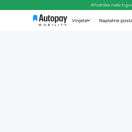
Podrška naše trgov
Vinjete
Naplatne post
MOBILITY