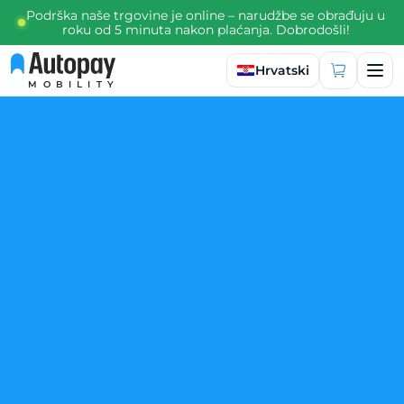
Podrška naše trgovine je online – narudžbe se obrađuju u
roku od 5 minuta nakon plaćanja. Dobrodošli!
Odaberite jezik
Hrvatski
MOBILITY