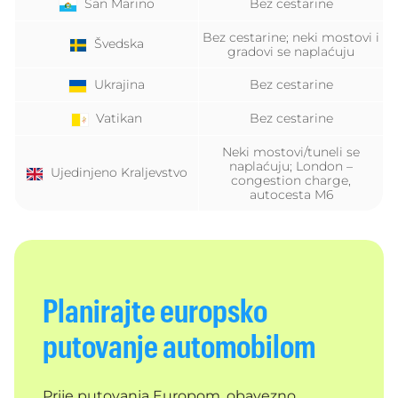
San Marino
Bez cestarine
Bez cestarine; neki mostovi i
Švedska
gradovi se naplaćuju
Ukrajina
Bez cestarine
Vatikan
Bez cestarine
Neki mostovi/tuneli se
naplaćuju; London –
Ujedinjeno Kraljevstvo
congestion charge,
autocesta M6
Planirajte europsko
putovanje automobilom
Prije putovanja Europom, obavezno