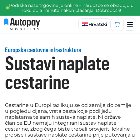
Podrška naše trgovine je online – narudžbe se obrađuju u
roku od 5 minuta nakon plaćanja. Dobrodošli!
Odaberite jezik
Hrvatski
MOBILITY
Europska cestovna infrastruktura
Sustavi naplate
cestarine
Cestarine u Europi razlikuju se od zemlje do zemlje
u pogledu cijena, vrsta cesta koje podliježu
naplatama te samih sustava naplate. Ni države
članice EU nemaju integrirani sustav naplate
cestarine, zbog čega biste trebali provjeriti lokalne
propise i sustave naplate cestarine prije putovanja u