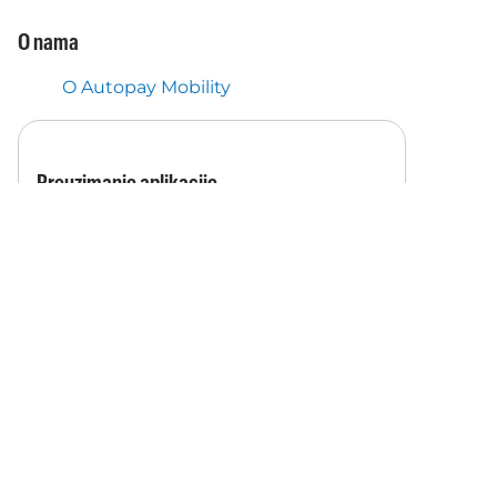
O nama
O Autopay Mobility
Preuzimanje aplikacije
Preuzmite aplikaciju i iskoristite
automatske plaćanje za vinjete i
cestarine