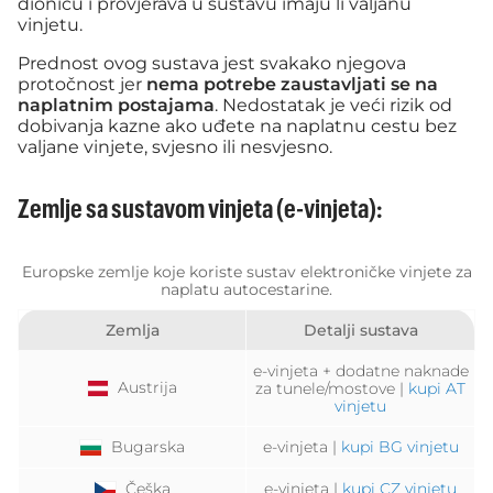
dionicu i provjerava u sustavu imaju li valjanu
vinjetu.
Prednost ovog sustava jest svakako njegova
protočnost jer
nema potrebe zaustavljati se na
naplatnim postajama
. Nedostatak je veći rizik od
dobivanja kazne ako uđete na naplatnu cestu bez
valjane vinjete, svjesno ili nesvjesno.
Zemlje sa sustavom vinjeta (e-vinjeta):
Europske zemlje koje koriste sustav elektroničke vinjete za
naplatu autocestarine.
Zemlja
Detalji sustava
e-vinjeta + dodatne naknade
Austrija
za tunele/mostove |
kupi AT
vinjetu
Bugarska
e-vinjeta |
kupi BG vinjetu
Češka
e-vinjeta |
kupi CZ vinjetu