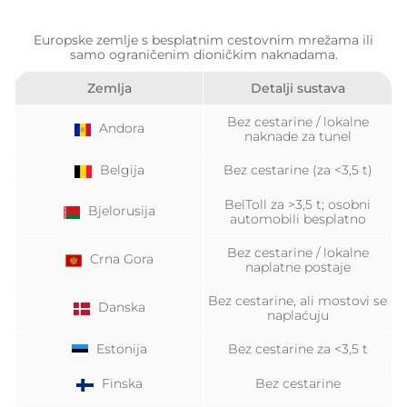
Europske zemlje s besplatnim cestovnim mrežama ili
samo ograničenim dioničkim naknadama.
Zemlja
Detalji sustava
Bez cestarine / lokalne
Andora
naknade za tunel
Belgija
Bez cestarine (za <3,5 t)
BelToll za >3,5 t; osobni
Bjelorusija
automobili besplatno
Bez cestarine / lokalne
Crna Gora
naplatne postaje
Bez cestarine, ali mostovi se
Danska
naplaćuju
Estonija
Bez cestarine za <3,5 t
Finska
Bez cestarine