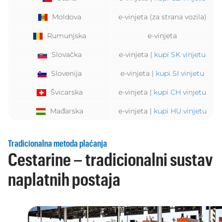
Moldova
e-vinjeta (za strana vozila)
Rumunjska
e-vinjeta
Slovačka
e-vinjeta |
kupi SK vinjetu
Slovenija
e-vinjeta |
kupi SI vinjetu
Švicarska
e-vinjeta |
kupi CH vinjetu
Mađarska
e-vinjeta |
kupi HU vinjetu
Tradicionalna metoda plaćanja
Cestarine – tradicionalni sustav
naplatnih postaja