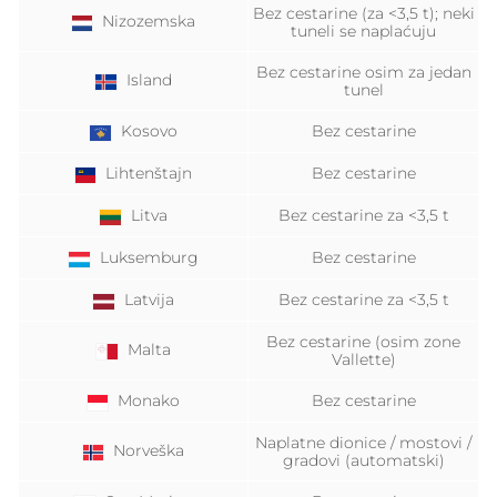
Bez cestarine (za <3,5 t); neki
Nizozemska
tuneli se naplaćuju
Bez cestarine osim za jedan
Island
tunel
Kosovo
Bez cestarine
Lihtenštajn
Bez cestarine
Litva
Bez cestarine za <3,5 t
Luksemburg
Bez cestarine
Latvija
Bez cestarine za <3,5 t
Bez cestarine (osim zone
Malta
Vallette)
Monako
Bez cestarine
Naplatne dionice / mostovi /
Norveška
gradovi (automatski)