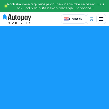
Podrška naše trgovine je online – narudžbe se obrađuju u
roku od 5 minuta nakon plaćanja. Dobrodošli!
Odaberite jezik
Hrvatski
MOBILITY