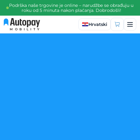
Podrška naše trgovine je online – narudžbe se obrađuju u
roku od 5 minuta nakon plaćanja. Dobrodošli!
Odaberite jezik
Hrvatski
MOBILITY