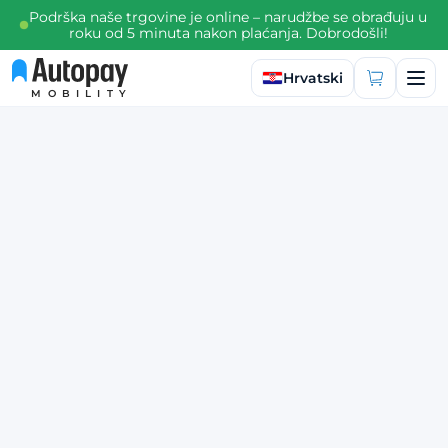
Podrška naše trgovine je online – narudžbe se obrađuju u
roku od 5 minuta nakon plaćanja. Dobrodošli!
Odaberite jezik
Hrvatski
MOBILITY