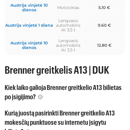
Austrija vinjetė 10
Motociklas
5.10 €
dienos
Lengvasis
Austrija vinjetė 1 diena
automobilis
9.60 €
iki 3,5 t
Lengvasis
Austrija vinjetė 10
automobilis
12.80 €
dienos
iki 3,5 t
Brenner greitkelis A13 | DUK
Kiek laiko galioja Brenner greitkelio A13 bilietas
po įsigijimo?
Kurią juostą pasirinkti Brenner greitkelio A13
mokesčių punktuose su internetu įsigytu