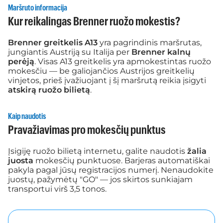
Maršruto informacija
Kur reikalingas Brenner ruožo mokestis?
Brenner greitkelis A13
yra pagrindinis maršrutas,
jungiantis Austriją su Italija per
Brenner kalnų
perėją
. Visas A13 greitkelis yra apmokestintas ruožo
mokesčiu — be galiojančios Austrijos greitkelių
vinjetos, prieš įvažiuojant į šį maršrutą reikia įsigyti
atskirą ruožo bilietą
.
Kaip naudotis
Pravažiavimas pro mokesčių punktus
Įsigiję ruožo bilietą internetu, galite naudotis
žalia
juosta
mokesčių punktuose. Barjeras automatiškai
pakyla pagal jūsų registracijos numerį. Nenaudokite
juostų, pažymėtų "GO" — jos skirtos sunkiajam
transportui virš 3,5 tonos.