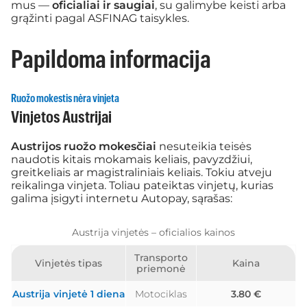
mus —
oficialiai ir saugiai
, su galimybe keisti arba
grąžinti pagal ASFINAG taisykles.
Papildoma informacija
Ruožo mokestis nėra vinjeta
Vinjetos Austrijai
Austrijos ruožo mokesčiai
nesuteikia teisės
naudotis kitais mokamais keliais, pavyzdžiui,
greitkeliais ar magistraliniais keliais. Tokiu atveju
reikalinga vinjeta. Toliau pateiktas vinjetų, kurias
galima įsigyti internetu Autopay, sąrašas:
Austrija vinjetės – oficialios kainos
Transporto
Vinjetės tipas
Kaina
priemonė
Austrija vinjetė 1 diena
Motociklas
3.80 €