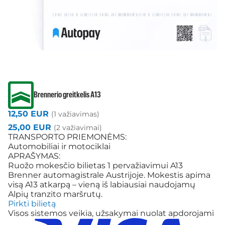
Brennerio greitkelis A13
12,50 EUR
(1 važiavimas)
25,00 EUR
(2 važiavimai)
TRANSPORTO PRIEMONĖMS:
Automobiliai ir motociklai
APRAŠYMAS:
Ruožo mokesčio bilietas 1 pervažiavimui A13
Brenner automagistrale Austrijoje. Mokestis apima
visą A13 atkarpą – vieną iš labiausiai naudojamų
Alpių tranzito maršrutų.
Pirkti bilietą
Visos sistemos veikia, užsakymai nuolat apdorojami