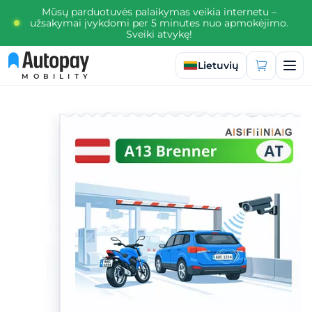
Mūsų parduotuvės palaikymas veikia internetu –
užsakymai įvykdomi per 5 minutes nuo apmokėjimo.
Sveiki atvykę!
Pasirinkti kalbą
Lietuvių
MOBILITY