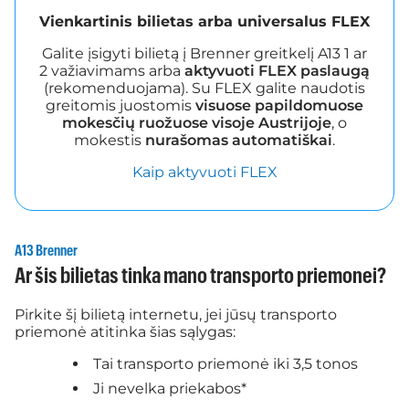
Vienkartinis bilietas arba universalus FLEX
Galite įsigyti bilietą į Brenner greitkelį A13 1 ar
2 važiavimams arba
aktyvuoti FLEX paslaugą
(rekomenduojama). Su FLEX galite naudotis
greitomis juostomis
visuose papildomuose
mokesčių ruožuose visoje Austrijoje
, o
mokestis
nurašomas automatiškai
.
Kaip aktyvuoti FLEX
A13 Brenner
Ar šis bilietas tinka mano transporto priemonei?
Pirkite šį bilietą internetu, jei jūsų transporto
priemonė atitinka šias sąlygas:
Tai transporto priemonė iki 3,5 tonos
Ji nevelka priekabos*