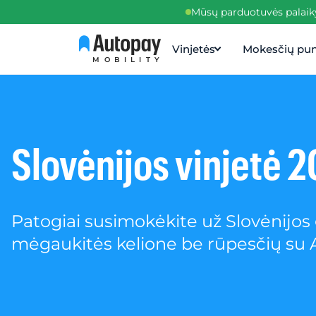
Mūsų parduotuvės palaiky
Vinjetės
Mokesčių pun
MOBILITY
Slovėnijos vinjetė 
Patogiai susimokėkite už Slovėnijos g
mėgaukitės kelione be rūpesčių su 