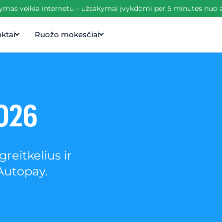
mas veikia internetu – užsakymai įvykdomi per 5 minutes nuo 
ktai
Ruožo mokesčiai
2026
reitkelius ir
Autopay.