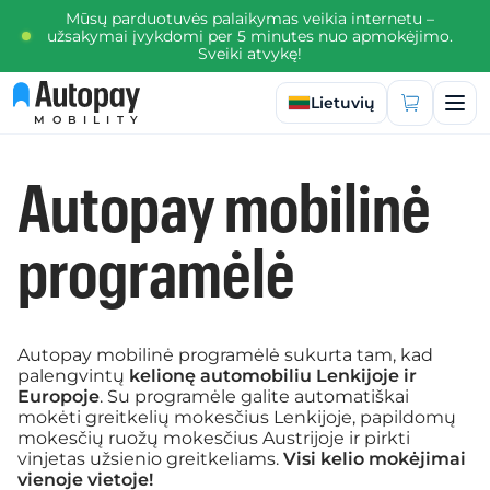
Mūsų parduotuvės palaikymas veikia internetu –
užsakymai įvykdomi per 5 minutes nuo apmokėjimo.
Sveiki atvykę!
Pasirinkti kalbą
Lietuvių
MOBILITY
Autopay mobilinė
programėlė
Autopay mobilinė programėlė sukurta tam, kad
palengvintų
kelionę automobiliu Lenkijoje ir
Europoje
. Su programėle galite automatiškai
mokėti greitkelių mokesčius Lenkijoje, papildomų
mokesčių ruožų mokesčius Austrijoje ir pirkti
vinjetas užsienio greitkeliams.
Visi kelio mokėjimai
vienoje vietoje!