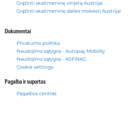
Grąžinti skaitmeninę vinjetą Austrijai
Grąžinti skaitmeninę dalies mokestį Austrijai
Dokumentai
Privatumo politika
Naudojimo sąlygos - Autopay Mobility
Naudojimo sąlygos - ASFiNAG
Cookie settings
Pagalba ir suportas
Pagalbos centras
Ką mes darome dar
Elastus kelio mokestis Austrijai
Mobilė programa Autopay