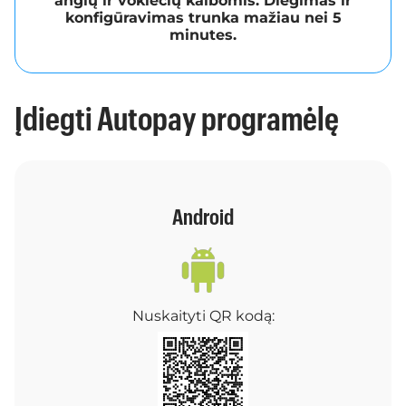
anglų ir vokiečių kalbomis. Diegimas ir
konfigūravimas trunka mažiau nei 5
minutes.
Įdiegti Autopay programėlę
Android
Nuskaityti QR kodą: