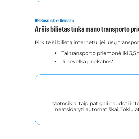
A9 Bosruck + Gleinalm
Ar šis bilietas tinka mano transporto p
Pirkite šį bilietą internetu, jei jūsų transp
Tai transporto priemonė iki 3,5
Ji nevelka priekabos*
Motociklai taip pat gali naudoti int
neatsidaryti automatiškai. Tokiu 