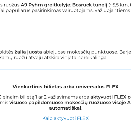
s ruožus
A9 Pyhrn greitkelyje
:
Bosruck tunelį
(~5,5 km, 
Tai populiarus pasirinkimas vairuotojams, važiuojantiem
dokitės
žalia juosta
abiejuose mokesčių punktuose. Barje
kamų ruožų atveju atskira vinjeta nereikalinga.
Vienkartinis bilietas arba universalus FLEX
leinalm bilietą 1 ar 2 važiavimams arba
aktyvuoti FLEX 
omis
visuose papildomuose mokesčių ruožuose visoje Au
automatiškai
.
Kaip aktyvuoti FLEX