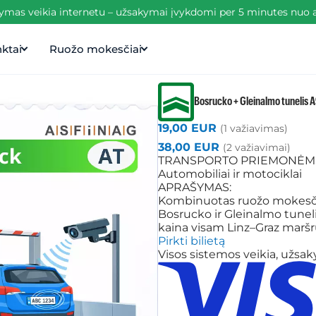
mas veikia internetu – užsakymai įvykdomi per 5 minutes nuo 
ktai
Ruožo mokesčiai
Bosrucko + Gleinalmo tunelis 
19,00 EUR
(1 važiavimas)
38,00 EUR
(2 važiavimai)
TRANSPORTO PRIEMONĖM
Automobiliai ir motociklai
APRAŠYMAS:
Kombinuotas ruožo mokesčio
Bosrucko ir Gleinalmo tunel
kaina visam Linz–Graz maršr
Pirkti bilietą
Visos sistemos veikia, užsa