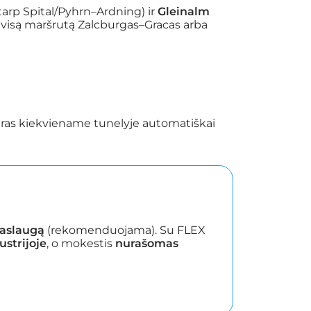
tarp Spital/Pyhrn–Ardning) ir
Gleinalm
s visą maršrutą Zalcburgas–Gracas arba
ras kiekviename tunelyje automatiškai
paslaugą
(rekomenduojama). Su FLEX
strijoje
, o mokestis
nurašomas