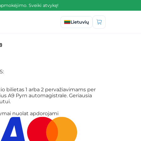
apmokėjimo. Sveiki atvykę!
Pasirinkti kalbą
Lietuvių
A9
S:
 bilietas 1 arba 2 pervažiavimams per
ius A9 Pyrn automagistrale. Geriausia
utui.
kymai nuolat apdorojami