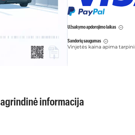
Užsakymo apdorojimo laikas
Sandorių saugumas
Vinjetės kaina apima tarpi
grindinė informacija