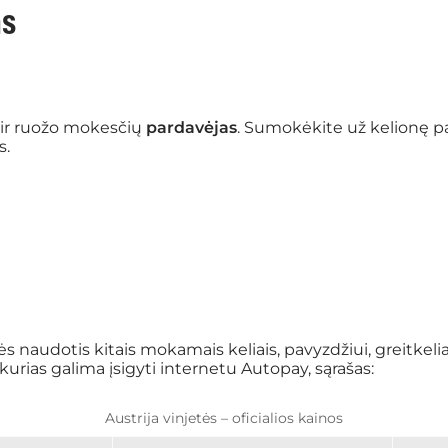
as
ų ir ruožo mokesčių
pardavėjas
. Sumokėkite už kelionę 
s.
s naudotis kitais mokamais keliais, pavyzdžiui, greitkeliais
, kurias galima įsigyti internetu Autopay, sąrašas:
Austrija vinjetės – oficialios kainos