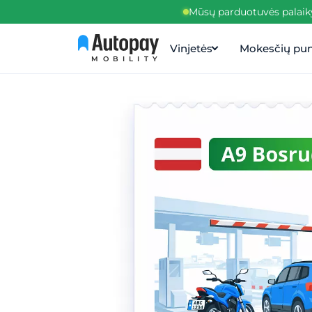
Mūsų parduotuvės palaiky
Vinjetės
Mokesčių pun
MOBILITY