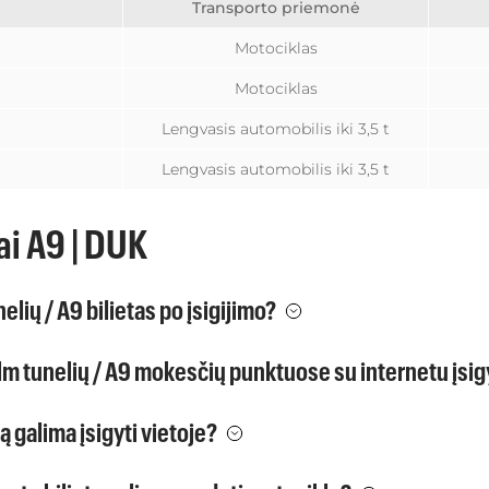
Transporto priemonė
Motociklas
Motociklas
Lengvasis automobilis iki 3,5 t
Lengvasis automobilis iki 3,5 t
ai A9 | DUK
elių / A9 bilietas po įsigijimo?
alm tunelių / A9 mokesčių punktuose su internetu įsig
ą galima įsigyti vietoje?