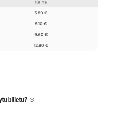
Kaina
3.80 €
5.10 €
9.60 €
12.80 €
ytu bilietu?