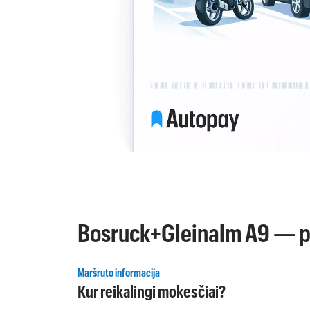
Bosruck+Gleinalm A9 — pa
Maršruto informacija
Kur reikalingi mokesčiai?