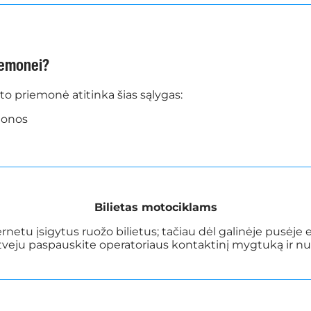
riemonei?
orto priemonė atitinka šias sąlygas:
 tonos
Bilietas motociklams
ernetu įsigytus ruožo bilietus; tačiau dėl galinėje pusėje
atveju paspauskite operatoriaus kontaktinį mygtuką ir nur