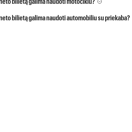
rneto bilietą galima naudoti motociklu?
rneto bilietą galima naudoti automobiliu su priekaba?