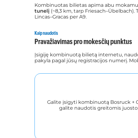
Kombinuotas bilietas apima abu mokamu
tunelį
(~8,3 km, tarp Friesach–Übelbach). 
Lincas–Gracas per A9.
Kaip naudotis
Pravažiavimas pro mokesčių punktus
Įsigiję kombinuotą bilietą internetu, nau
pakyla pagal jūsų registracijos numerį. Mo
Galite įsigyti kombinuotą Bosruck + G
galite naudotis greitomis juost