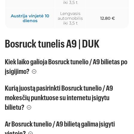
iki 3,5 t
Lengvasis
Austrija vinjetė 10
automobilis
12.80 €
dienos
iki 3,5 t
Bosruck tunelis A9 | DUK
Kiek laiko galioja Bosruck tunelio / A9 bilietas po
įsigijimo?
Kurią juostą pasirinkti Bosruck tunelio / A9
mokesčių punktuose su internetu įsigytu
bilietu?
Ar Bosruck tunelio / A9 bilietą galima įsigyti
vietoje?