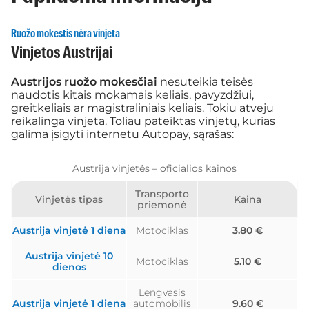
Ruožo mokestis nėra vinjeta
Vinjetos Austrijai
Austrijos ruožo mokesčiai
nesuteikia teisės
naudotis kitais mokamais keliais, pavyzdžiui,
greitkeliais ar magistraliniais keliais. Tokiu atveju
reikalinga vinjeta. Toliau pateiktas vinjetų, kurias
galima įsigyti internetu Autopay, sąrašas:
Austrija vinjetės – oficialios kainos
Transporto
Vinjetės tipas
Kaina
priemonė
Austrija vinjetė 1 diena
Motociklas
3.80 €
Austrija vinjetė 10
Motociklas
5.10 €
dienos
Lengvasis
Austrija vinjetė 1 diena
automobilis
9.60 €