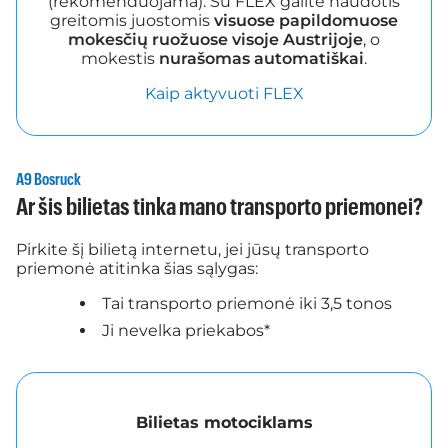
(rekomenduojama). Su FLEX galite naudotis
greitomis juostomis
visuose papildomuose
mokesčių ruožuose visoje Austrijoje
, o
mokestis
nurašomas automatiškai
.
Kaip aktyvuoti FLEX
A9 Bosruck
Ar šis bilietas tinka mano transporto priemonei?
Pirkite šį bilietą internetu, jei jūsų transporto
priemonė atitinka šias sąlygas:
Tai transporto priemonė iki 3,5 tonos
Ji nevelka priekabos*
Bilietas motociklams