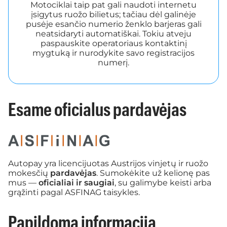
Motociklai taip pat gali naudoti internetu
įsigytus ruožo bilietus; tačiau dėl galinėje
pusėje esančio numerio ženklo barjeras gali
neatsidaryti automatiškai. Tokiu atveju
paspauskite operatoriaus kontaktinį
mygtuką ir nurodykite savo registracijos
numerį.
Esame oficialus pardavėjas
Autopay yra licencijuotas Austrijos vinjetų ir ruožo
mokesčių
pardavėjas
. Sumokėkite už kelionę pas
mus —
oficialiai ir saugiai
, su galimybe keisti arba
grąžinti pagal ASFINAG taisykles.
Papildoma informacija