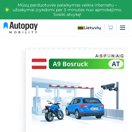
Mūsų parduotuvės palaikymas veikia internetu –
užsakymai įvykdomi per 5 minutes nuo apmokėjimo.
Sveiki atvykę!
Pasirinkti kalbą
Lietuvių
MOBILITY