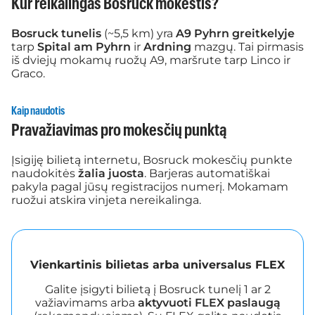
Kur reikalingas Bosruck mokestis?
Bosruck tunelis
(~5,5 km) yra
A9 Pyhrn greitkelyje
tarp
Spital am Pyhrn
ir
Ardning
mazgų. Tai pirmasis
iš dviejų mokamų ruožų A9, maršrute tarp Linco ir
Graco.
Kaip naudotis
Pravažiavimas pro mokesčių punktą
Įsigiję bilietą internetu, Bosruck mokesčių punkte
naudokitės
žalia juosta
. Barjeras automatiškai
pakyla pagal jūsų registracijos numerį. Mokamam
ruožui atskira vinjeta nereikalinga.
Vienkartinis bilietas arba universalus FLEX
Galite įsigyti bilietą į Bosruck tunelį 1 ar 2
važiavimams arba
aktyvuoti FLEX paslaugą