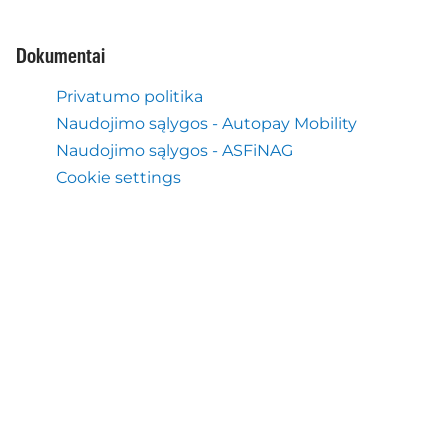
Dokumentai
Privatumo politika
Naudojimo sąlygos - Autopay Mobility
Naudojimo sąlygos - ASFiNAG
Cookie settings
Pagalba ir suportas
Pagalbos centras
Ką mes darome dar
Elastus kelio mokestis Austrijai
Mobilė programa Autopay
Apie mus