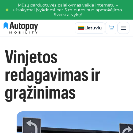
Mūsų parduotuvės palaikymas veikia internetu –
užsakymai įvykdomi per 5 minutes nuo apmokėjimo.
Sveiki atvykę!
Pasirinkti kalbą
Lietuvių
MOBILITY
Vinjetos
redagavimas ir
grąžinimas