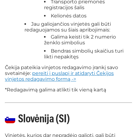
Transporto priemonės
registracijos šalis
Kelionės datos
Jau galiojančios vinjetės gali būti
redaguojamos su šiais apribojimais:
Galima keisti tik 2 numerio
ženklo simbolius
Bendras simbolių skaičius turi
likti nepakitęs
Čekija pateikia vinjetos redagavimo įrankį savo
svetainėje:
pereiti į puslapį ir atidaryti Čekijos
vinjetos redagavimo formą ->
*Redagavimą galima atlikti tik vieną kartą
Slovėnija (SI)
Vinjetės, kurios dar nepradėjo galioti, gali būti