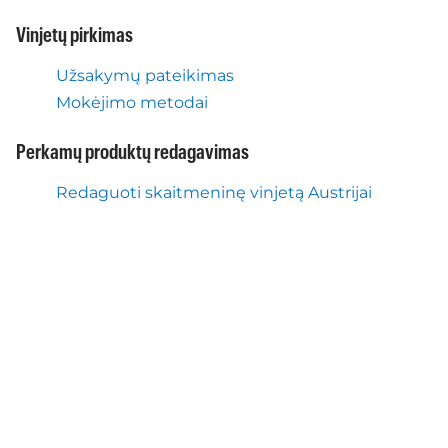
Vinjetų pirkimas
Užsakymų pateikimas
Mokėjimo metodai
Perkamų produktų redagavimas
Redaguoti skaitmeninę vinjetą Austrijai
Redaguoti skaitmeninę dalies mokestį
Austrijai
Perkamų produktų atšaukimas
Grąžinti skaitmeninę vinjetą Austrijai
Grąžinti skaitmeninę dalies mokestį Austrijai
Dokumentai