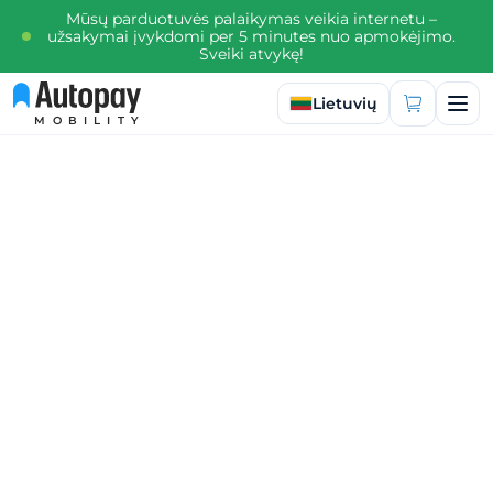
Mūsų parduotuvės palaikymas veikia internetu –
užsakymai įvykdomi per 5 minutes nuo apmokėjimo.
Sveiki atvykę!
Pasirinkti kalbą
Lietuvių
MOBILITY