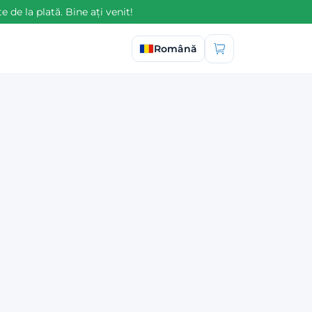
e la plată. Bine ați venit!
Selectați limba
Română