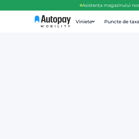
Asistența magazinului nos
Viniete
Puncte de tax
MOBILITY