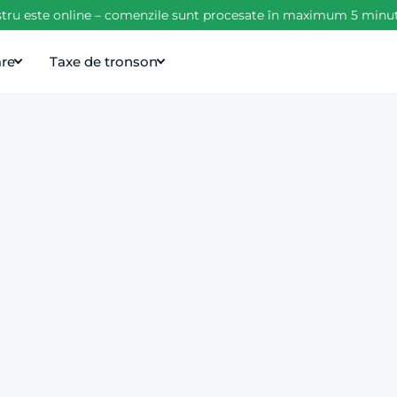
tru este online – comenzile sunt procesate în maximum 5 minute d
are
Taxe de tronson