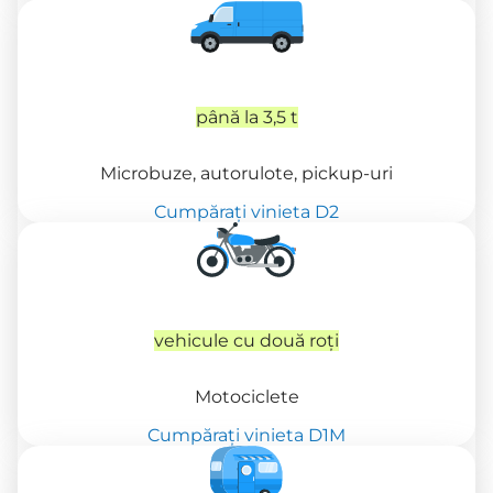
până la 3,5 t
Microbuze, autorulote, pickup-uri
Cumpărați vinieta D2
vehicule cu două roți
Motociclete
Cumpărați vinieta D1M