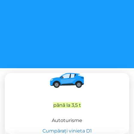
până la 3,5 t
Autoturisme
Cumpărați vinieta D1