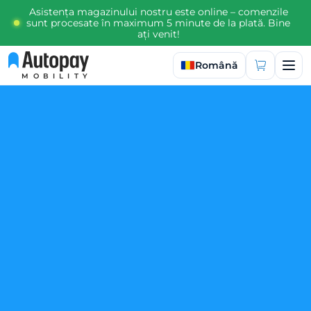
Asistența magazinului nostru este online – comenzile
sunt procesate în maximum 5 minute de la plată. Bine
ați venit!
Selectați limba
Română
MOBILITY