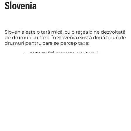
Slovenia
Slovenia este o țară mică, cu o rețea bine dezvoltată
de drumuri cu taxă. În Slovenia există două tipuri de
drumuri pentru care se percep taxe:
autostrăzi
marcate cu litera A
(Avtoceste),
drumuri expres
marcate cu litera H
(Hitre ceste).
Tronsoane cu taxă
Hartă