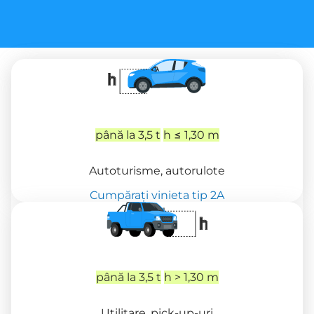
până la 3,5 t
h ≤ 1,30 m
Autoturisme, autorulote
Cumpărați vinieta tip 2A
până la 3,5 t
h > 1,30 m
Utilitare, pick-up-uri