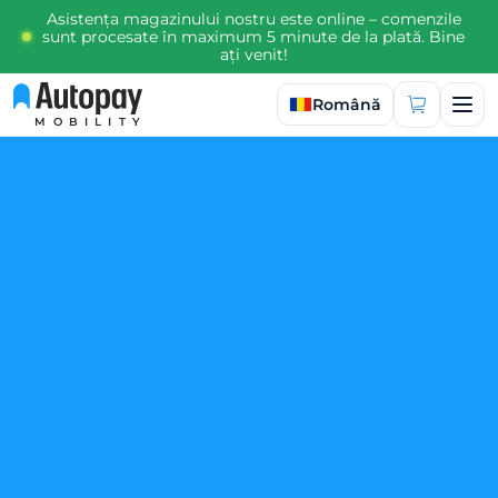
Asistența magazinului nostru este online – comenzile
sunt procesate în maximum 5 minute de la plată. Bine
ați venit!
Selectați limba
Română
MOBILITY