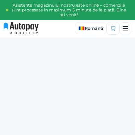
Asistența magazinului nostru este online – comenzile
sunt procesate în maximum 5 minute de la plată. Bine
ați venit!
Selectați limba
Română
MOBILITY