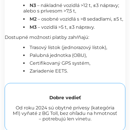
N3
– nákladné vozidlá >12 t, ≤3 nápravy;
alebo s prívesom >7,5 t,
M2
– osobné vozidlá s >8 sedadlami, ≤5 t,
M3
– vozidlá >5 t, ≤3 nápravy.
Dostupné možnosti platby zahŕňajú:
Trasový lístok (jednorazový lístok),
Palubná jednotka (OBU),
Certifikovaný GPS systém,
Zariadenie EETS.
Dobre vedieť
Od roku 2024 sú obytné prívesy (kategória
M1) vyňaté z BG Toll, bez ohľadu na hmotnosť
– potrebujú len vinetu.