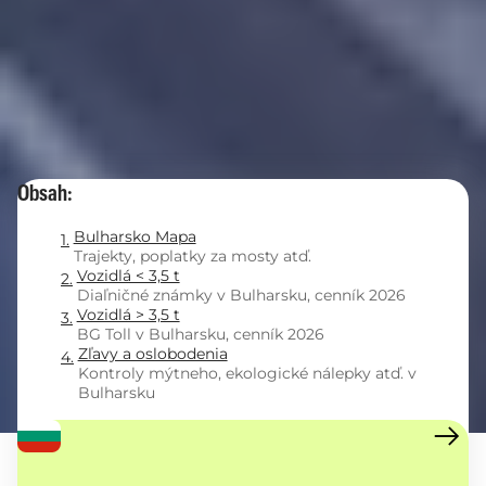
Obsah:
Bulharsko Mapa
Trajekty, poplatky za mosty atď.
Vozidlá < 3,5 t
Diaľničné známky v Bulharsku, cenník 2026
Vozidlá > 3,5 t
BG Toll v Bulharsku, cenník 2026
Zľavy a oslobodenia
Kontroly mýtneho, ekologické nálepky atď. v
Bulharsku