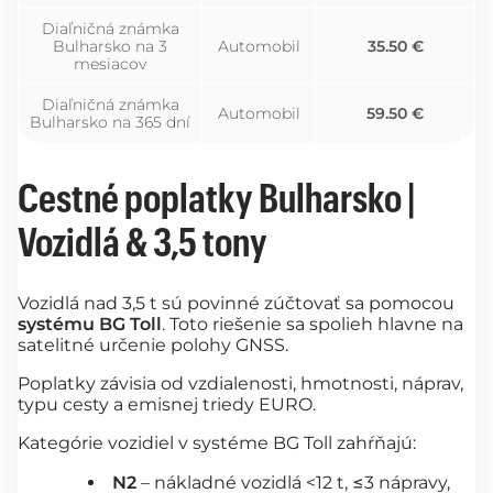
Diaľničná známka
Bulharsko na 3
Automobil
35.50 €
mesiacov
Diaľničná známka
Automobil
59.50 €
Bulharsko na 365 dní
Cestné poplatky Bulharsko |
Vozidlá & 3,5 tony
Vozidlá nad 3,5 t sú povinné zúčtovať sa pomocou
systému BG Toll
. Toto riešenie sa spolieh hlavne na
satelitné určenie polohy GNSS.
Poplatky závisia od vzdialenosti, hmotnosti, náprav,
typu cesty a emisnej triedy EURO.
Kategórie vozidiel v systéme BG Toll zahŕňajú:
N2
– nákladné vozidlá <12 t, ≤3 nápravy,