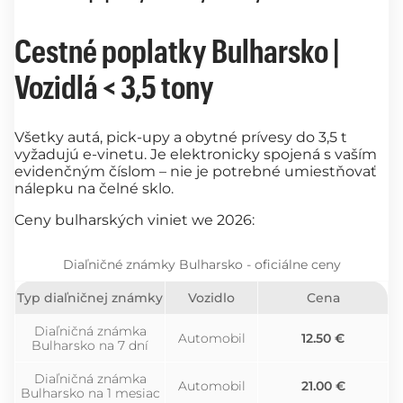
Cestné poplatky Bulharsko |
Vozidlá < 3,5 tony
Všetky autá, pick-upy a obytné prívesy do 3,5 t
vyžadujú e-vinetu. Je elektronicky spojená s vaším
evidenčným číslom – nie je potrebné umiestňovať
nálepku na čelné sklo.
Ceny bulharských viniet we 2026:
Diaľničné známky Bulharsko - oficiálne ceny
Typ diaľničnej známky
Vozidlo
Cena
Diaľničná známka
Automobil
12.50 €
Bulharsko na 7 dní
Diaľničná známka
Automobil
21.00 €
Bulharsko na 1 mesiac