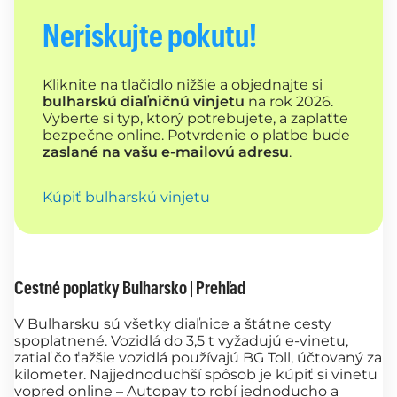
Neriskujte pokutu!
Kliknite na tlačidlo nižšie a objednajte si
bulharskú diaľničnú vinjetu
na rok 2026.
Vyberte si typ, ktorý potrebujete, a zaplaťte
bezpečne online. Potvrdenie o platbe bude
zaslané na vašu e-mailovú adresu
.
Kúpiť bulharskú vinjetu
Cestné poplatky Bulharsko | Prehľad
V Bulharsku sú všetky diaľnice a štátne cesty
spoplatnené. Vozidlá do 3,5 t vyžadujú e-vinetu,
zatiaľ čo ťažšie vozidlá používajú BG Toll, účtovaný za
kilometer. Najjednoduchší spôsob je kúpiť si vinetu
vopred online – Autopay to robí jednoducho a