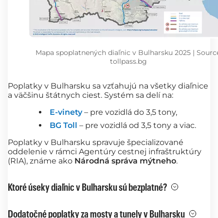
Mapa spoplatnených diaľnic v Bulharsku 2025 | Sourc
tollpass.bg
Poplatky v Bulharsku sa vzťahujú na všetky diaľnice
a väčšinu štátnych ciest. Systém sa delí na:
E-vinety
– pre vozidlá do 3,5 tony,
BG Toll
– pre vozidlá od 3,5 tony a viac.
Poplatky v Bulharsku spravuje špecializované
oddelenie v rámci Agentúry cestnej infraštruktúry
(RIA), známe ako
Národná správa mýtneho
.
Ktoré úseky diaľnic v Bulharsku sú bezplatné?
Dodatočné poplatky za mosty a tunely v Bulharsku