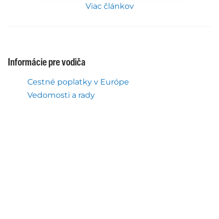
Viac článkov
Informácie pre vodiča
Cestné poplatky v Európe
Vedomosti a rady
Nákup diaľničných známok
Zadávanie objednávok
Spôsoby platby
Úprava zakúpených produktov
Upraviť digitálnu diaľničnú známku pre
Rakúsko
Upraviť digitálne úsekové mýto pre Rakúsko