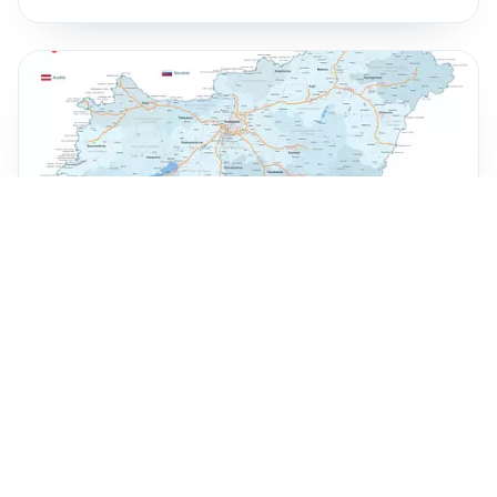
Cestné poplatky Maďarsko – Poradca vodiča 2026
Cestné poplatky v Maďarsku – kompletný
sprievodca, ako zaplatiť mýto a diaľničné poplatky v
Maďarsku, aktuálne pre rok 2026.
Prečítať viac
Viac článkov