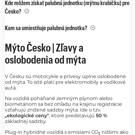
Kde môžem získať palubnú jednotku (mýtnu krabičku) pre
Česko?
Kam sa umiestňuje palubná jednotka?
Mýto Česko | Zľavy a
oslobodenia od mýta
V Česku sú motocykle a prívesy úplne oslobodené
od mýta. To isté platí pre elektromobily a vodíkové
autá.
Na vozidlá poháňané zemným plynom alebo
biometánom sa bez ohľadu na krajinu registrácie
vzťahujú znížené sadzby mýta. Ide o tzv.
„ekologické ceny"
, ktoré predstavujú
50 %
základnej sadzby.
Plug-in hybridné vozidlá s emisiami CO₂ nižšími ako