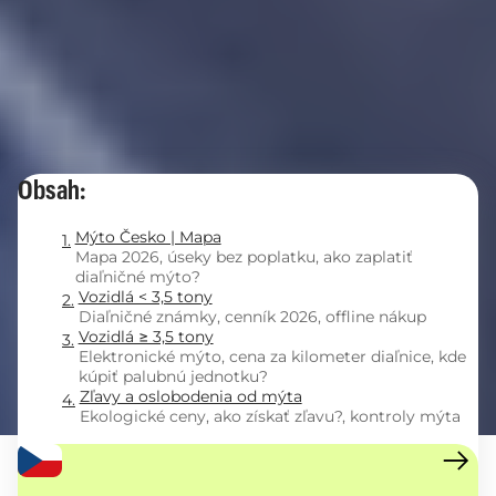
Obsah:
Mýto Česko | Mapa
Mapa 2026, úseky bez poplatku, ako zaplatiť
diaľničné mýto?
Vozidlá < 3,5 tony
Diaľničné známky, cenník 2026, offline nákup
Vozidlá ≥ 3,5 tony
Elektronické mýto, cena za kilometer diaľnice, kde
kúpiť palubnú jednotku?
Zľavy a oslobodenia od mýta
Ekologické ceny, ako získať zľavu?, kontroly mýta