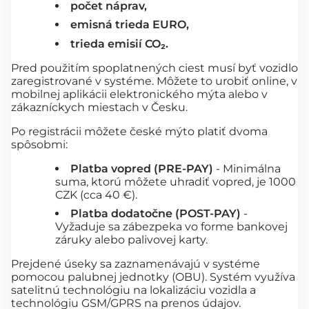
počet náprav,
emisná trieda EURO,
trieda emisií CO₂.
Pred použitím spoplatnených ciest musí byť vozidlo
zaregistrované v systéme. Môžete to urobiť online, v
mobilnej aplikácii elektronického mýta alebo v
zákazníckych miestach v Česku.
Po registrácii môžete české mýto platiť dvoma
spôsobmi:
Platba vopred (PRE-PAY)
- Minimálna
suma, ktorú môžete uhradiť vopred, je 1000
CZK (cca 40 €).
Platba dodatočne (POST-PAY)
-
Vyžaduje sa zábezpeka vo forme bankovej
záruky alebo palivovej karty.
Prejdené úseky sa zaznamenávajú v systéme
pomocou palubnej jednotky (OBU). Systém využíva
satelitnú technológiu na lokalizáciu vozidla a
technológiu GSM/GPRS na prenos údajov.