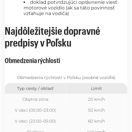
doklad potvrdzujúci oprávnenie viesť
motorové vozidlo (ak sa táto povinnosť
vzťahuje na vodiča)
Najdôležitejšie dopravné
predpisy v Poľsku
Obmedzenia rýchlosti
Obmedzenia rýchlosti v Poľsku (osobné vozidlá)
Typ cesty / oblasť
Limit
Obytná zóna
20 km/h
V obci (05:00–23:00)
50 km/h
V obci (23:00–05:00)
60 km/h
Diaľnica
140 km/h