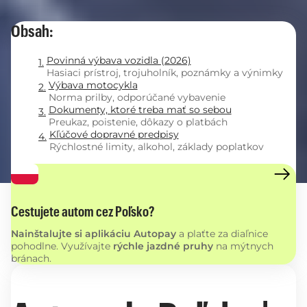
Obsah:
Povinná výbava vozidla (2026)
Hasiaci prístroj, trojuholník, poznámky a výnimky
Výbava motocykla
Norma prilby, odporúčané vybavenie
Dokumenty, ktoré treba mať so sebou
Preukaz, poistenie, dôkazy o platbách
Kľúčové dopravné predpisy
Rýchlostné limity, alkohol, základy poplatkov
Cestujete autom cez Poľsko?
Nainštalujte si aplikáciu Autopay
a plaťte za diaľnice
pohodlne. Využívajte
rýchle jazdné pruhy
na mýtnych
bránach.