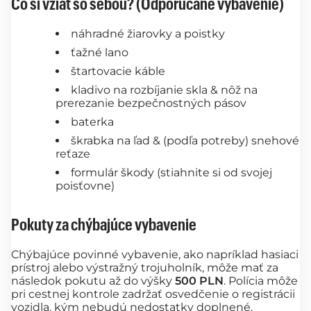
Čo si vziať so sebou? (Odporúčané vybavenie)
náhradné žiarovky a poistky
ťažné lano
štartovacie káble
kladivo na rozbíjanie skla & nôž na
prerezanie bezpečnostných pásov
baterka
škrabka na ľad & (podľa potreby) snehové
reťaze
formulár škody (stiahnite si od svojej
poisťovne)
Pokuty za chýbajúce vybavenie
Chýbajúce povinné vybavenie, ako napríklad hasiaci
prístroj alebo výstražný trojuholník, môže mať za
následok pokutu až do výšky
500 PLN
. Polícia môže
pri cestnej kontrole zadržať osvedčenie o registrácii
vozidla, kým nebudú nedostatky doplnené.