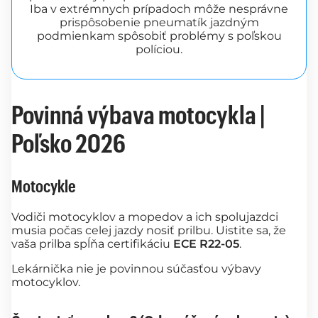
Iba v extrémnych prípadoch môže nesprávne
prispôsobenie pneumatík jazdným
podmienkam spôsobiť problémy s poľskou
políciou.
Povinná výbava motocykla |
Poľsko 2026
Motocykle
Vodiči motocyklov a mopedov a ich spolujazdci
musia počas celej jazdy nosiť prilbu. Uistite sa, že
vaša prilba spĺňa certifikáciu
ECE R22-05
.
Lekárnička nie je povinnou súčasťou výbavy
motocyklov.