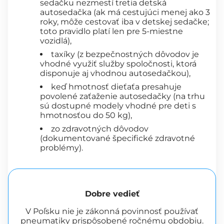
sedačku nezmestí tretia detská
autosedačka (ak má cestujúci menej ako 3
roky, môže cestovať iba v detskej sedačke;
toto pravidlo platí len pre 5-miestne
vozidlá),
taxíky (z bezpečnostných dôvodov je
vhodné využiť služby spoločnosti, ktorá
disponuje aj vhodnou autosedačkou),
keď hmotnosť dieťaťa presahuje
povolené zaťaženie autosedačky (na trhu
sú dostupné modely vhodné pre deti s
hmotnosťou do 50 kg),
zo zdravotných dôvodov
(dokumentované špecifické zdravotné
problémy).
Dobre vedieť
V Poľsku nie je zákonná povinnosť používať
pneumatiky prispôsobené ročnému obdobiu.