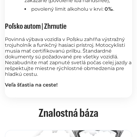
zakázané (povolené iba handsfree),
povolený limit alkoholu v krvi:
0‰
.
Poľsko autom | Zhrnutie
Povinná výbava vozidla v Poľsku zahŕňa výstražný
trojuholník a funkčný hasiaci prístroj. Motocyklisti
musia mať certifikovanú prilbu. Štandardné
dokumenty sú požadované pre všetky vozidlá.
Nezabudnite mať zapnuté svetlá počas celej jazdy a
rešpektujte miestne rýchlostné obmedzenia pre
hladkú cestu.
Veľa šťastia na ceste!
Znalostná báza