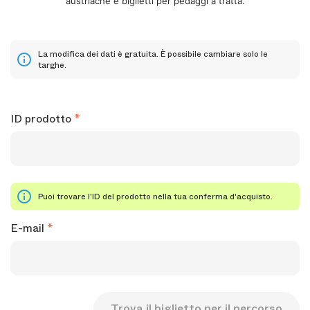
austriache e biglietti per pedaggi a tratta.
La modifica dei dati è gratuita. È possibile cambiare solo le
targhe.
ID prodotto
Puoi trovare l'ID del prodotto nella tua conferma d'acquisto.
E-mail
Trova il biglietto per il percorso