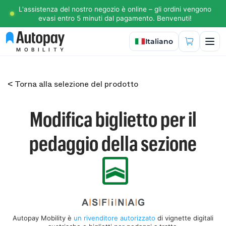
L'assistenza del nostro negozio è online – gli ordini vengono
evasi entro 5 minuti dal pagamento. Benvenuti!
Seleziona lingua
Italiano
MOBILITY
< Torna alla selezione del prodotto
Modifica biglietto per il
pedaggio della sezione
Autopay Mobility è
un rivenditore autorizzato
di vignette digitali