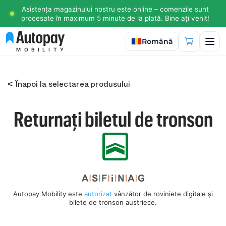
Asistența magazinului nostru este online – comenzile sunt
procesate în maximum 5 minute de la plată. Bine ați venit!
Selectați limba
Română
MOBILITY
< Înapoi la selectarea produsului
Returnați biletul de tronson
Autopay Mobility este
autorizat
vânzător de roviniete digitale și
bilete de tronson austriece.