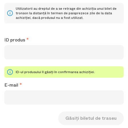
Utilizatorii au dreptul de a se retrage din achiziția unui bilet de
tronson la distanță în termen de paisprezece zile de la data
achiziției, dacă produsul nu a fost utilizat.
ID produs
ID-ul produsului îl găsiți în confirmarea achiziției.
E-mail
Găsiți biletul de traseu