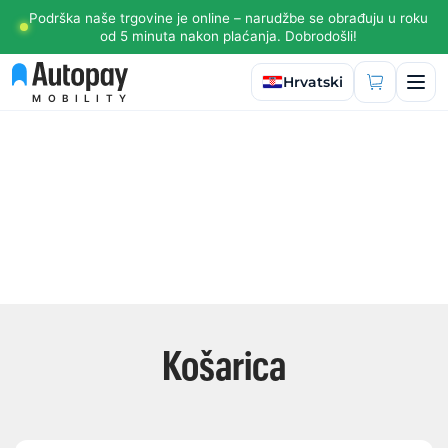
Podrška naše trgovine je online – narudžbe se obrađuju u roku
od 5 minuta nakon plaćanja. Dobrodošli!
Odaberite jezik
Hrvatski
MOBILITY
Košarica