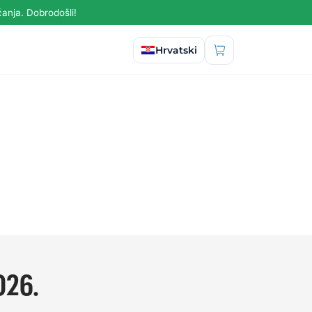
anja. Dobrodošli!
Odaberite jezik
Hrvatski
026.