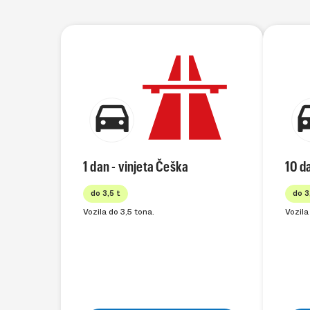
1 dan - vinjeta Češka
10 d
do 3,5 t
do 3
Vozila do 3,5 tona.
Vozila