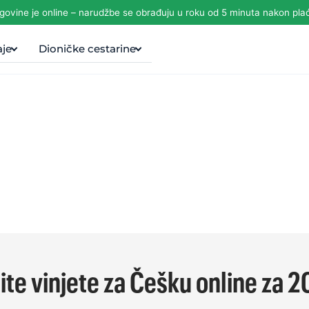
govine je online – narudžbe se obrađuju u roku od 5 minuta nakon plać
aje
Dioničke cestarine
ite vinjete za Češku online za 2