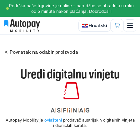
Podrška naše trgovine je online – narudžbe se obrađuju u roku
od 5 minuta nakon plaćanja. Dobrodošli!
Odaberite jezik
Hrvatski
MOBILITY
< Povratak na odabir proizvoda
Uredi digitalnu vinjetu
Autopay Mobility je
ovlašteni
prodavač austrijskih digitalnih vinjeta
i dioničkih karata.