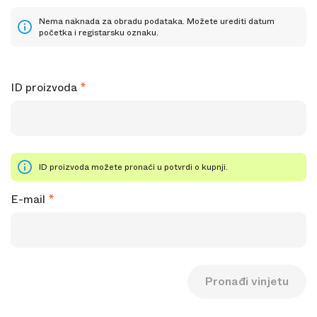
Nema naknada za obradu podataka. Možete urediti datum
početka i registarsku oznaku.
ID proizvoda
ID proizvoda možete pronaći u potvrdi o kupnji.
E-mail
Pronađi vinjetu