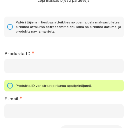
ceļa maksas biļešu pārdevējs.
Patērētājiem ir tiesības atteikties no posma ceļa maksas biļetes
pirkuma attālumā četrpadsmit dienu laikā no pirkuma datuma, ja
produkts nav izmantots.
Produkta ID
Produkta ID var atrast pirkuma apstiprinājumā.
E-mail