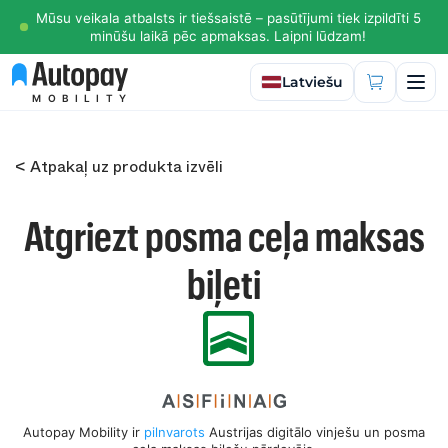
Mūsu veikala atbalsts ir tiešsaistē – pasūtījumi tiek izpildīti 5
minūšu laikā pēc apmaksas. Laipni lūdzam!
Izvēlēties valodu
Latviešu
MOBILITY
< Atpakaļ uz produkta izvēli
Atgriezt posma ceļa maksas
biļeti
Autopay Mobility ir
pilnvarots
Austrijas digitālo vinješu un posma