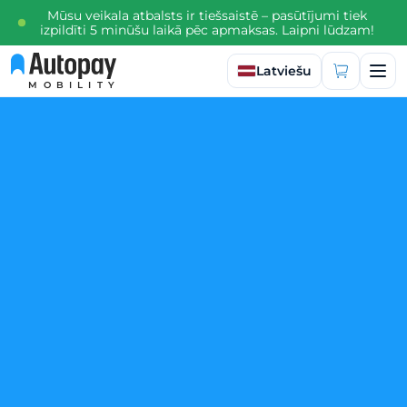
Mūsu veikala atbalsts ir tiešsaistē – pasūtījumi tiek
izpildīti 5 minūšu laikā pēc apmaksas. Laipni lūdzam!
Izvēlēties valodu
Latviešu
MOBILITY