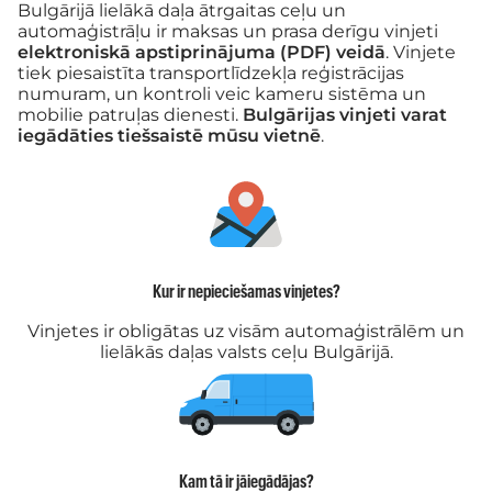
Bulgārijā lielākā daļa ātrgaitas ceļu un
automaģistrāļu ir maksas un prasa derīgu vinjeti
elektroniskā apstiprinājuma (PDF) veidā
. Vinjete
tiek piesaistīta transportlīdzekļa reģistrācijas
numuram, un kontroli veic kameru sistēma un
mobilie patruļas dienesti.
Bulgārijas vinjeti varat
iegādāties tiešsaistē mūsu vietnē
.
Kur ir nepieciešamas vinjetes?
Vinjetes ir obligātas uz visām automaģistrālēm un
lielākās daļas valsts ceļu Bulgārijā.
Kam tā ir jāiegādājas?