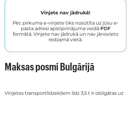
Vinjete nav jādrukā!
Pēc pirkuma e-vinjete tiks nosūtīta uz jūsu e-
pasta adresi apstiprinājuma veidā
PDF
formātā. Vinjete nav jādrukā un nav jānovieto
redzamā vietā.
Maksas posmi Bulgārijā
Vinjetes transportlīdzekļiem līdz 3,5 t ir obligātas uz
automaģistrālēm un lielākās daļas valsts ceļu.
Vinjete jāiegādājas pirms iebraukšanas maksas
posmā. Apskatiet valsts ceļu un automaģistrāļu
karti, uz kurām nepieciešama maksa: