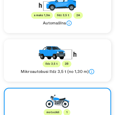
a maks 1,3m
līdz 3,5 t
2A
Automašīna
līdz 3,5 t
2B
Mikroautobusi līdz 3,5 t (no 1,30 m)
motocikli
1