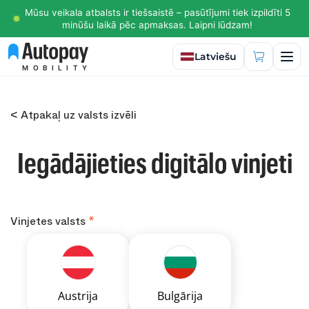
Mūsu veikala atbalsts ir tiešsaistē – pasūtījumi tiek izpildīti 5
minūšu laikā pēc apmaksas. Laipni lūdzam!
Izvēlēties valodu
Latviešu
MOBILITY
< Atpakaļ uz valsts izvēli
Iegādājieties digitālo vinjeti
Vinjetes valsts
Austrija
Bulgārija