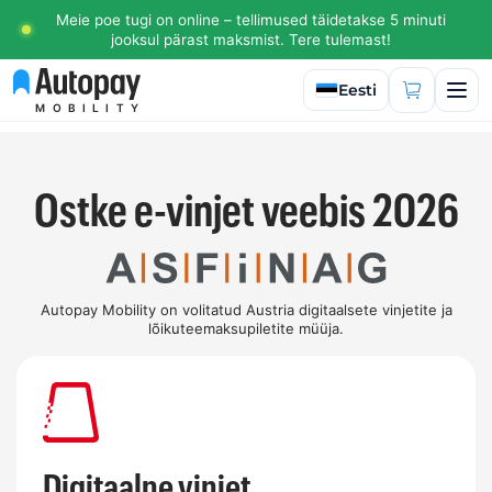
Meie poe tugi on online – tellimused täidetakse 5 minuti
jooksul pärast maksmist. Tere tulemast!
Valige keel
Eesti
MOBILITY
Ostke e-vinjet veebis 2026
Autopay Mobility on volitatud Austria digitaalsete vinjetite ja
lõikuteemaksupiletite müüja.
Digitaalne vinjet