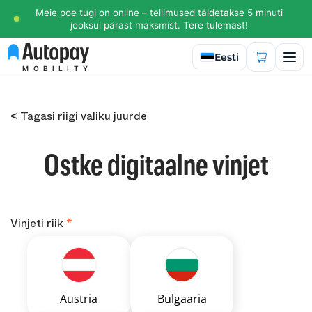
Meie poe tugi on online – tellimused täidetakse 5 minuti
jooksul pärast maksmist. Tere tulemast!
Valige keel
Eesti
MOBILITY
< Tagasi riigi valiku juurde
Ostke digitaalne vinjet
Vinjeti riik
Austria
Bulgaaria