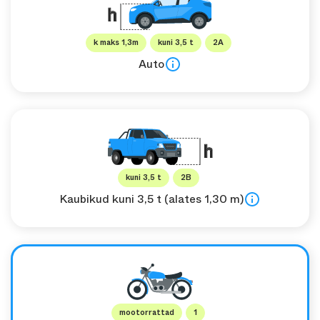
k maks 1,3m
kuni 3,5 t
2A
Auto
kuni 3,5 t
2B
Kaubikud kuni 3,5 t (alates 1,30 m)
mootorrattad
1