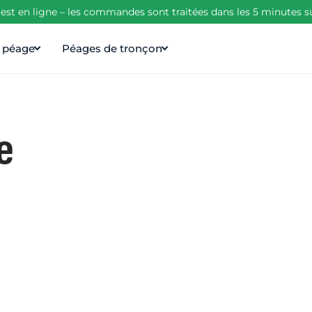
est en ligne – les commandes sont traitées dans les 5 minutes s
e péage
Péages de tronçon
e