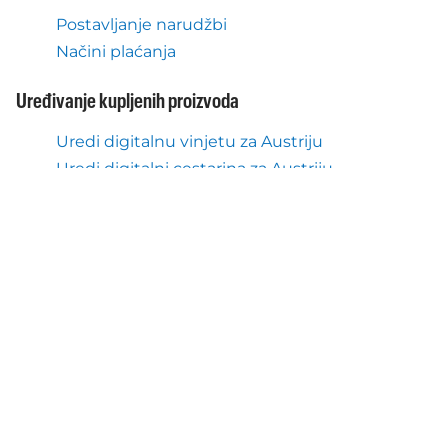
Postavljanje narudžbi
Načini plaćanja
Uređivanje kupljenih proizvoda
Uredi digitalnu vinjetu za Austriju
Uredi digitalni cestarina za Austriju
Otkazivanje kupljenih proizvoda
Vrati digitalnu vinjetu za Austriju
Vrati digitalni cestarina za Austriju
Dokumenti
Pravila privatnosti
Uvjeti korištenja - Autopay Mobility