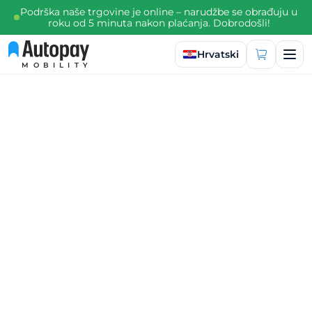
Podrška naše trgovine je online – narudžbe se obrađuju u
roku od 5 minuta nakon plaćanja. Dobrodošli!
Odaberite jezik
Hrvatski
MOBILITY