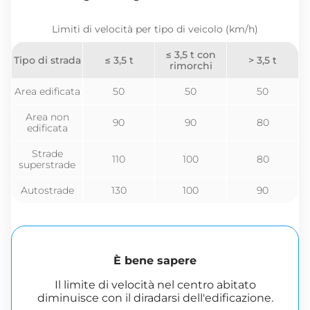
Limiti di velocità per tipo di veicolo (km/h)
≤ 3,5 t con
Tipo di strada
≤ 3,5 t
> 3,5 t
rimorchi
Area edificata
50
50
50
Area non
90
90
80
edificata
Strade
110
100
80
superstrade
Autostrade
130
100
90
È bene sapere
Il limite di velocità nel centro abitato
diminuisce con il diradarsi dell'edificazione.