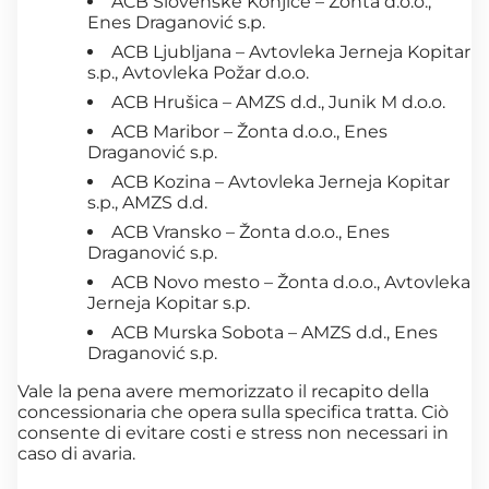
ACB Slovenske Konjice – Žonta d.o.o.,
Enes Draganović s.p.
ACB Ljubljana – Avtovleka Jerneja Kopitar
s.p., Avtovleka Požar d.o.o.
ACB Hrušica – AMZS d.d., Junik M d.o.o.
ACB Maribor – Žonta d.o.o., Enes
Draganović s.p.
ACB Kozina – Avtovleka Jerneja Kopitar
s.p., AMZS d.d.
ACB Vransko – Žonta d.o.o., Enes
Draganović s.p.
ACB Novo mesto – Žonta d.o.o., Avtovleka
Jerneja Kopitar s.p.
ACB Murska Sobota – AMZS d.d., Enes
Draganović s.p.
Vale la pena avere memorizzato il recapito della
concessionaria che opera sulla specifica tratta. Ciò
consente di evitare costi e stress non necessari in
caso di avaria.