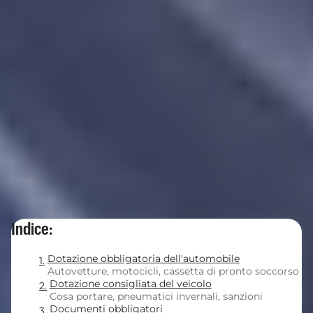
Indice:
Dotazione obbligatoria dell'automobile
Autovetture, motocicli, cassetta di pronto soccorso
Dotazione consigliata del veicolo
Cosa portare, pneumatici invernali, sanzioni
Documenti obbligatori