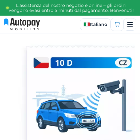
L'assistenza del nostro negozio è online – gli ordini
vengono evasi entro 5 minuti dal pagamento. Benvenuti!
Seleziona lingua
Italiano
MOBILITY