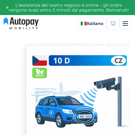
L'assistenza del nostro negozio è online – gli ordini
vengono evasi entro 5 minuti dal pagamento. Benvenuti!
Seleziona lingua
Italiano
MOBILITY