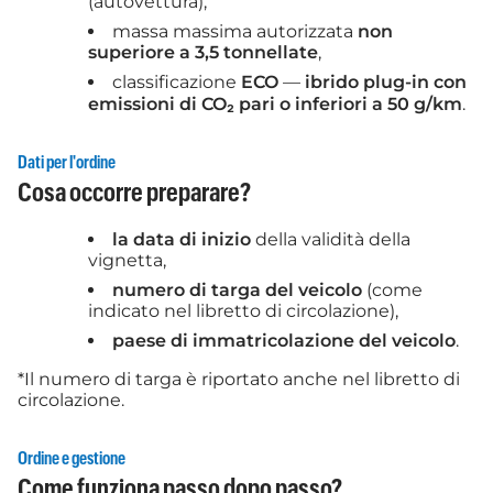
(autovettura),
massa massima autorizzata
non
superiore a 3,5 tonnellate
,
classificazione
ECO
—
ibrido plug-in con
emissioni di CO₂ pari o inferiori a 50 g/km
.
Dati per l'ordine
Cosa occorre preparare?
la data di inizio
della validità della
vignetta,
numero di targa del veicolo
(come
indicato nel libretto di circolazione),
paese di immatricolazione del veicolo
.
*Il numero di targa è riportato anche nel libretto di
circolazione.
Ordine e gestione
Come funziona passo dopo passo?