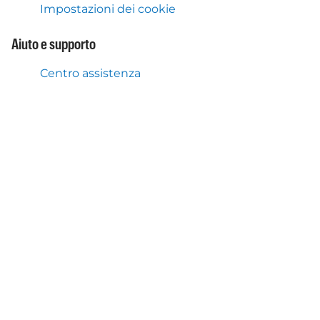
Impostazioni dei cookie
Aiuto e supporto
Centro assistenza
Cosa facciamo anche
Servizio Flex Toll Austria
Applicazione mobile Autopay
Chi siamo
Chi è Autopay Mobility
Scarica l'applicazione
Scarica l'app e approfitta dei