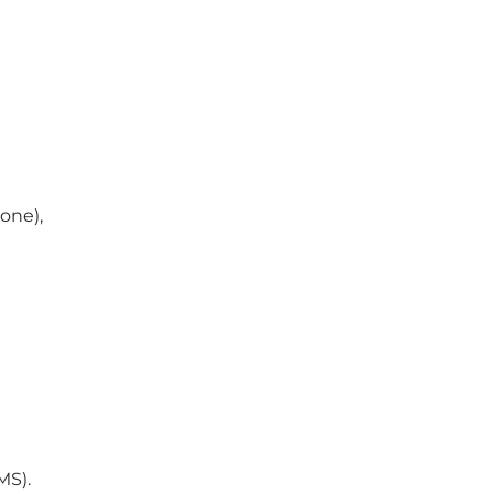
one),
MS).