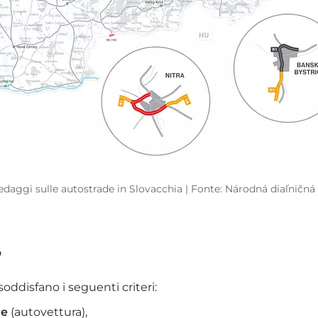
daggi sulle autostrade in Slovacchia | Fonte: Národná diaľničná
?
oddisfano i seguenti criteri:
ie
(autovettura),