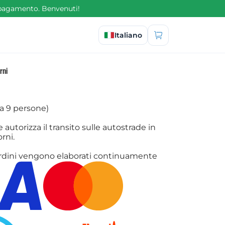
l pagamento. Benvenuti!
Seleziona lingua
Italiano
rni
 a 9 persone)
autorizza il transito sulle autostrade in
rni.
li ordini vengono elaborati continuamente