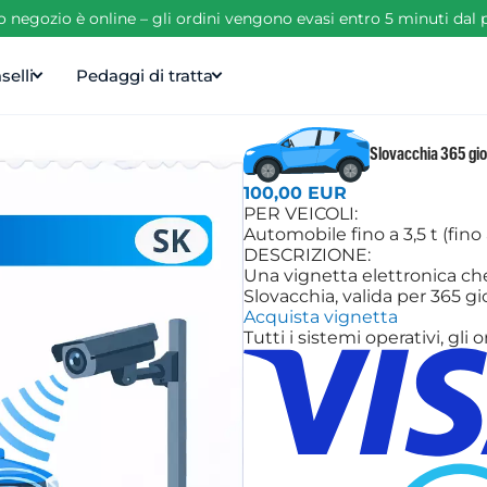
ro negozio è online – gli ordini vengono evasi entro 5 minuti da
selli
Pedaggi di tratta
Slovacchia 365 gio
100,00 EUR
PER VEICOLI:
Automobile fino a 3,5 t (fino
DESCRIZIONE:
Una vignetta elettronica che 
Slovacchia, valida per 365 gio
Acquista vignetta
Tutti i sistemi operativi, g