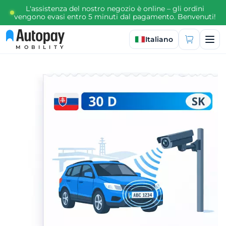
L'assistenza del nostro negozio è online – gli ordini
vengono evasi entro 5 minuti dal pagamento. Benvenuti!
Seleziona lingua
Italiano
MOBILITY