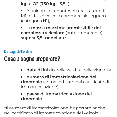
kg)
o
O2 (750 kg – 3,5 t)
,
è trainato da unautovettura (categoria
M1) o da un veicolo commerciale leggero
(categoria N1),
la
massa massima ammissibile del
complesso veicolare
(auto + rimorchio)
supera 3,5 tonnellate
.
Dettagli dell'ordine
Cosa bisogna preparare?
data di inizio
della validità della vignetta,
numero di immatricolazione del
rimorchio
(come indicato nel certificato di
immatricolazione),
paese di immatricolazione del
rimorchio
.
*Il numero di immatricolazione è riportato anche
nel certificato di immatricolazione del veicolo.