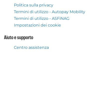
Politica sulla privacy
Termini di utilizzo - Autopay Mobility
Termini di utilizzo - ASFiNAG
Impostazioni dei cookie
Aiuto e supporto
Centro assistenza
Cosa facciamo anche
Servizio Flex Toll Austria
Applicazione mobile Autopay
Chi siamo
Chi è Autopay Mobility