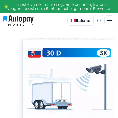
L'assistenza del nostro negozio è online – gli ordini
vengono evasi entro 5 minuti dal pagamento. Benvenuti!
Seleziona lingua
Italiano
MOBILITY