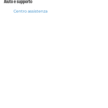
Aiuto e supporto
Centro assistenza
Cosa facciamo anche
Servizio Flex Toll Austria
Applicazione mobile Autopay
Chi siamo
Chi è Autopay Mobility
Scarica l'applicazione
Scarica l'app e approfitta dei
pagamenti automatici per vignette e
biglietti autostradali