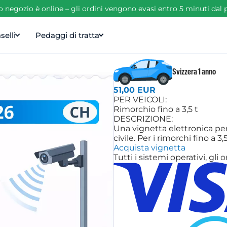
ro negozio è online – gli ordini vengono evasi entro 5 minuti da
selli
Pedaggi di tratta
Svizzera 1 anno
51,00 EUR
PER VEICOLI:
Rimorchio fino a 3,5 t
DESCRIZIONE:
Una vignetta elettronica per 
civile. Per i rimorchi fino a 3
Acquista vignetta
Tutti i sistemi operativi, g