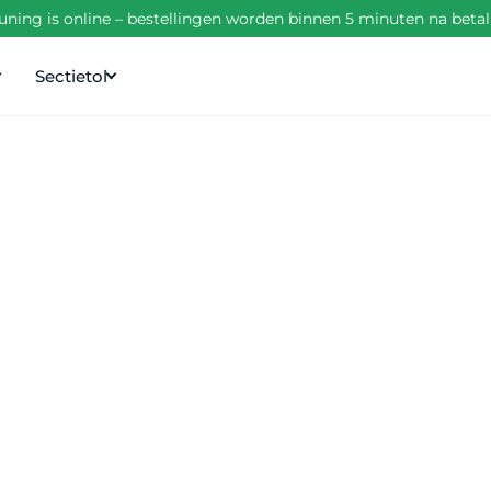
ning is online – bestellingen worden binnen 5 minuten na beta
Sectietol