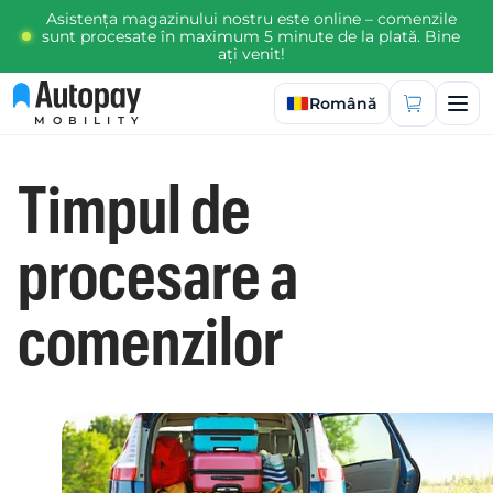
Asistența magazinului nostru este online – comenzile
sunt procesate în maximum 5 minute de la plată. Bine
ați venit!
Selectați limba
Română
MOBILITY
Timpul de
procesare a
comenzilor