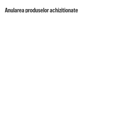
Anularea produselor achiziționate
Returnați vinieta digitală pentru Austria
Returnați taxa de trecere digitală pentru
Austria
Documente
Politica de confidențialitate
Termeni de utilizare - Autopay Mobility
Termeni de utilizare - ASFiNAG
Cookie settings
Ajutor și suport
Centru de ajutor